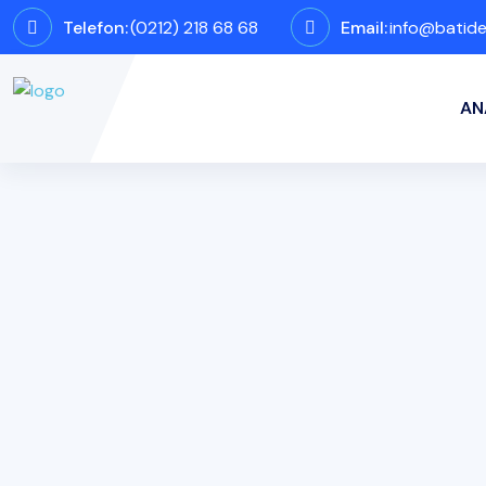
Telefon:
(0212) 218 68 68
Email:
info@batid
AN