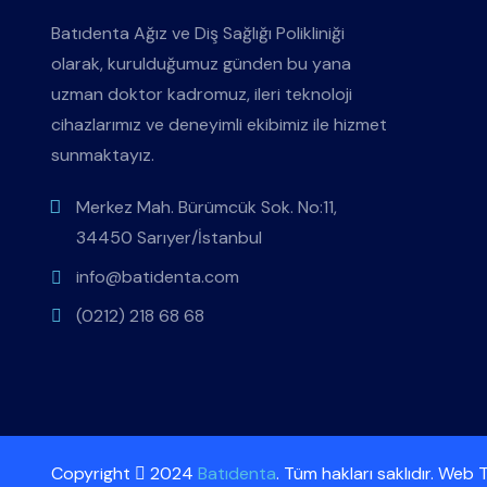
Batıdenta Ağız ve Diş Sağlığı Polikliniği
olarak, kurulduğumuz günden bu yana
uzman doktor kadromuz, ileri teknoloji
cihazlarımız ve deneyimli ekibimiz ile hizmet
sunmaktayız.
Merkez Mah. Bürümcük Sok. No:11,
34450 Sarıyer/İstanbul
info@batidenta.com
(0212) 218 68 68
Copyright
2024
Batıdenta
. Tüm hakları saklıdır. Web